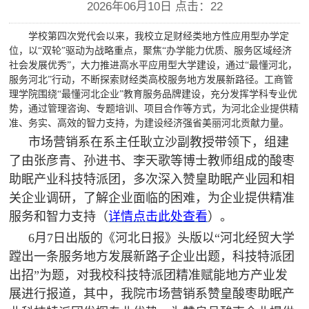
2026年06月10日 点击：
22
学校第四次党代会以来，我校立足财经类地方性应用型办学定
位，以“双轮”驱动为战略重点，聚焦“办学能力优质、服务区域经济
社会发展优秀”，大力推进高水平应用型大学建设，通过“最懂河北，
服务河北”行动，不断探索财经类高校服务地方发展新路径。工商管
理学院围绕“最懂河北企业”教育服务品牌建设，充分发挥学科专业优
势，通过管理咨询、专题培训、项目合作等方式，为河北企业提供精
准、务实、高效的智力支持，为建设经济强省美丽河北贡献力量。
市场营销系在系主任耿立沙副教授带领下，组建
了由张彦青、孙进书、李天歌等博士教师组成的酸枣
助眠产业科技特派团，多次深入赞皇助眠产业园和相
关企业调研，了解企业面临的困难，为企业提供精准
服务和智力支持
（
详情点击此处查看
）。
6月7日出版的《河北日报》头版以“河北经贸大学
蹚出一条服务地方发展新路子企业出题，科技特派团
出招”为题
，对我校科技特派团精准赋能地方产业发
展进行报道，其中，我院市场营销系赞皇酸枣助眠产