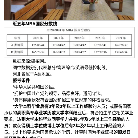
近五年MBA国家分数线
数据来源:研招网。
图中数据分别代表总分/管理综合/英语最低控制线。
河北省属于A类地区。
报考条件
*中华人民共和国公民。
*拥护中国共产党的领导，品德良好，遵纪守法。
*身体健康状况符合国家和招生单位规定的体检要求。
*
大学本科毕业后有3年及3年以上工作经验
的人员；或获得国家
承认的
高职高专毕业学历或大学本科结业
后，符合招生单位相关学业
要求，
达到大学本科毕业同等学力并有5年及5年以上工作经验
的人
员；或获得
硕士学位或博士学位后有2年及2年以上工作经验
的人
员。(以上均要求为国家承认的学历，计算时间为
毕业证书的颁发日