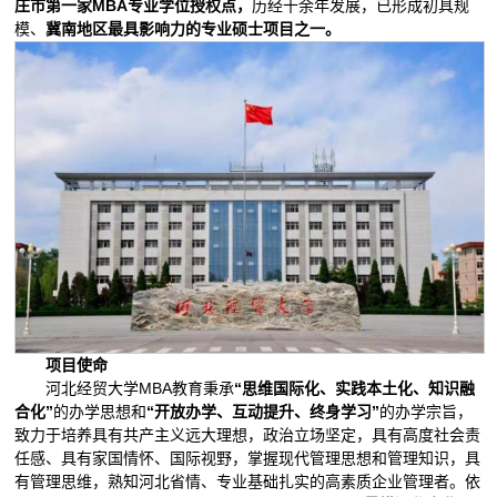
庄市第一家MBA专业学位授权点，
历经十余年发展，已形成初具规
模、
冀南地区最具影响力的专业硕士项目之一。
项目使命
河北经贸大学MBA教育秉承
“思维国际化、实践本土化、知识融
合化”
的办学思想和
“开放办学、互动提升、终身学习”
的办学宗旨，
致力于培养具有共产主义远大理想，政治立场坚定，具有高度社会责
任感、具有家国情怀、国际视野，掌握现代管理思想和管理知识，具
有管理思维，熟知河北省情、专业基础扎实的高素质企业管理者。依