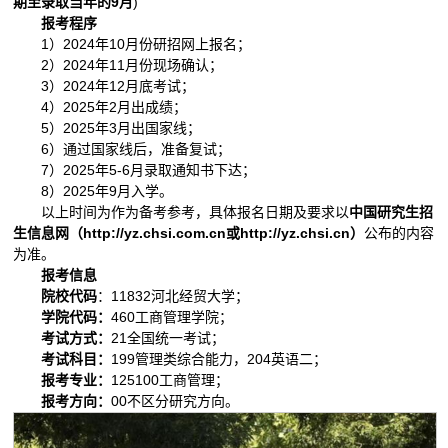
期至录取当年的9月
)
报考程序
1）2024年10月份研招网上报名；
2）2024年11月份现场确认；
3）2024年12月底考试；
4）2025年2月出成绩；
5）2025年3月出国家线；
6）通过国家线后，准备复试；
7）2025年5-6月录取通知书下达；
8）2025年9月入学。
以上时间为作为备考参考，具体报名日期及要求以
中国研究生招
生信息网（http://yz.chsi.com.cn或http://yz.chsi.cn）
公布的内容
为准。
报考信息
院校代码
：11832河北经贸大学；
学院代码：
460工商管理学院；
考试方式：
21全国统一考试；
考试科目：
199管理类综合能力，204英语二；
报考专业：
125100工商管理；
报考方向：
00不区分研究方向。