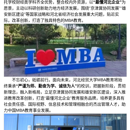
托学校财经类学科齐全优势，整合校内外资源，以
“最懂河北企业”
为
愿景，主动以科研创新助力地方经济发展，围绕“京津冀协同发展”“雄
安新区建设”等国家战略和河北省经济社会发展重大问题，贴近实
际，改革创新，打造了独具特色的MBA教育。
不忘初心，砥砺前行。面向未来，河北经贸大学MBA教育将始
终秉承
“严谨为师、勤奋为学、诚信为人”
的校训，把握新阶段，贯彻
新理念，融入新格局，立足京津冀协同发展和雄安新区建设，深入推
进教育改革创新，打造“最懂河北企业”教育服务品牌，培养更多具有
社会责任感、国际视野、信息技术和管理相融合的杰出管理人才，助
力中国MBA教育事业发展。